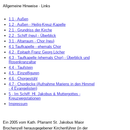
Allgemeine Hinweise · Links
1.1 · Außen
1.2 · Außen - Heilig-Kreuz-Kapelle
2:1 · Grundriss der Kirche
2.2 · Schiff (neu) - Überblick
3.1 · Altarraum - Chor (neu)
4.1 Taufkapelle - ehemals Chor
4.2 · Epitaph Franz Georg Löcher
4.3 · Taufkapelle (ehemals Chor) - Überblick und
Rosenkranzaltar
4.4 · Taufstein
4.5 · Einzelfiguren
4.6 · Chorgestühl
4.7 · Chordecke (Aufnahme Mariens in den Himmel
- 4 Evangelisten)
5 · Im Schiff: Hl. Jakobus & Muttergottes -
Kreuzwegstationen
Impressum
Ein 2005 vom Kath. Pfarramt St. Jakobus Maior
Brochenzell herausgegebener Kirchenführer (in der