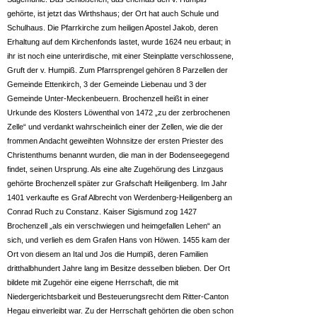
gehörte, ist jetzt das Wirthshaus; der Ort hat auch Schule und
Schulhaus. Die Pfarrkirche zum heiligen Apostel Jakob, deren
Erhaltung auf dem Kirchenfonds lastet, wurde 1624 neu erbaut; in
ihr ist noch eine unterirdische, mit einer Steinplatte verschlossene,
Gruft der v. Humpiß. Zum Pfarrsprengel gehören 8 Parzellen der
Gemeinde Ettenkirch, 3 der Gemeinde Liebenau und 3 der
Gemeinde Unter-Meckenbeuern. Brochenzell heißt in einer
Urkunde des Klosters Löwenthal von 1472 „zu der zerbrochenen
Zelle“ und verdankt wahrscheinlich einer der Zellen, wie die der
frommen Andacht geweihten Wohnsitze der ersten Priester des
Christenthums benannt wurden, die man in der Bodenseegegend
findet, seinen Ursprung. Als eine alte Zugehörung des Linzgaus
gehörte Brochenzell später zur Grafschaft Heiligenberg. Im Jahr
1401 verkaufte es Graf Albrecht von Werdenberg-Heiligenberg an
Conrad Ruch zu Constanz. Kaiser Sigismund zog 1427
Brochenzell „als ein verschwiegen und heimgefallen Lehen“ an
sich, und verlieh es dem Grafen Hans von Höwen. 1455 kam der
Ort von diesem an Ital und Jos die Humpiß, deren Familien
dritthalbhundert Jahre lang im Besitze desselben blieben. Der Ort
bildete mit Zugehör eine eigene Herrschaft, die mit
Niedergerichtsbarkeit und Besteuerungsrecht dem Ritter-Canton
Hegau einverleibt war. Zu der Herrschaft gehörten die oben schon