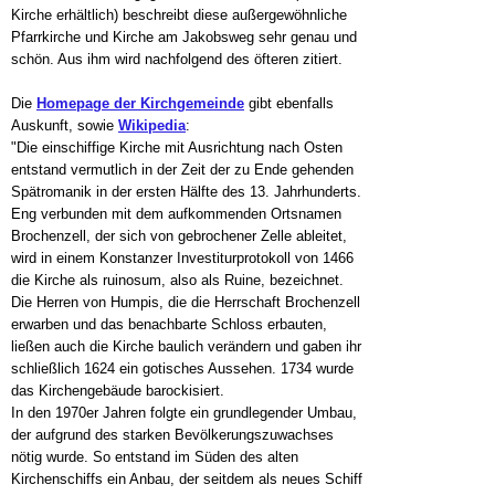
Kirche erhältlich) beschreibt diese außergewöhnliche
Pfarrkirche und Kirche am Jakobsweg sehr genau und
schön. Aus ihm wird nachfolgend des öfteren zitiert.
Die
Homepage der Kirchgemeinde
gibt ebenfalls
Auskunft, sowie
Wikipedia
:
"Die einschiffige Kirche mit Ausrichtung nach Osten
entstand vermutlich in der Zeit der zu Ende gehenden
Spätromanik in der ersten Hälfte des 13. Jahrhunderts.
Eng verbunden mit dem aufkommenden Ortsnamen
Brochenzell, der sich von gebrochener Zelle ableitet,
wird in einem Konstanzer Investiturprotokoll von 1466
die Kirche als ruinosum, also als Ruine, bezeichnet.
Die Herren von Humpis, die die Herrschaft Brochenzell
erwarben und das benachbarte Schloss erbauten,
ließen auch die Kirche baulich verändern und gaben ihr
schließlich 1624 ein gotisches Aussehen. 1734 wurde
das Kirchengebäude barockisiert.
In den 1970er Jahren folgte ein grundlegender Umbau,
der aufgrund des starken Bevölkerungszuwachses
nötig wurde. So entstand im Süden des alten
Kirchenschiffs ein Anbau, der seitdem als neues Schiff