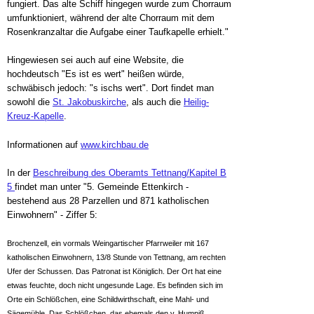
fungiert. Das alte Schiff hingegen wurde zum Chorraum
umfunktioniert, während der alte Chorraum mit dem
Rosenkranzaltar die Aufgabe einer Taufkapelle erhielt."
Hingewiesen sei auch auf eine Website, die
hochdeutsch "Es ist es wert" heißen würde,
schwäbisch jedoch: "s ischs wert". Dort findet man
sowohl die
St. Jakobuskirche
, als auch die
Heilig-
Kreuz-Kapelle
.
Informationen auf
www.kirchbau.de
In der
Beschreibung des Oberamts Tettnang/Kapitel B
5
findet man unter "5. Gemeinde Ettenkirch -
bestehend aus 28 Parzellen und 871 katholischen
Einwohnern" - Ziffer 5:
Brochenzell, ein vormals Weingartischer Pfarrweiler mit 167
katholischen Einwohnern, 13/8 Stunde von Tettnang, am rechten
Ufer der Schussen. Das Patronat ist Königlich. Der Ort hat eine
etwas feuchte, doch nicht ungesunde Lage. Es befinden sich im
Orte ein Schlößchen, eine Schildwirthschaft, eine Mahl- und
Sägemühle. Das Schlößchen, das ehemals den v. Humpiß