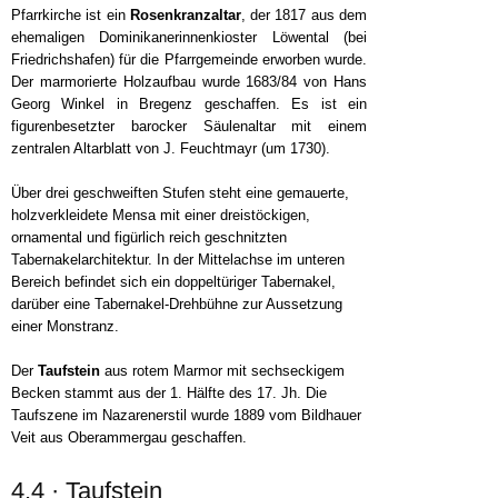
Pfarrkirche ist ein
Rosenkranzaltar
, der 1817 aus dem
ehemaligen Dominikanerinnenkioster Löwental (bei
Friedrichshafen) für die Pfarrgemeinde erworben wurde.
Der marmorierte Holzaufbau wurde 1683/84 von Hans
Georg Winkel in Bregenz geschaffen. Es ist ein
figurenbesetzter barocker Säulenaltar mit einem
zentralen Altarblatt von J. Feuchtmayr (um 1730).
Über drei geschweiften Stufen steht eine gemauerte,
holzverkleidete Mensa mit einer dreistöckigen,
ornamental und figürlich reich geschnitzten
Tabernakelarchitektur. In der Mittelachse im unteren
Bereich befindet sich ein doppeltüriger Tabernakel,
darüber eine Tabernakel-Drehbühne zur Aussetzung
einer Monstranz.
Der
Taufstein
aus rotem Marmor mit sechseckigem
Becken stammt aus der 1. Hälfte des 17. Jh. Die
Taufszene im Nazarenerstil wurde 1889 vom Bildhauer
Veit aus Oberammergau geschaffen.
4.4 · Taufstein