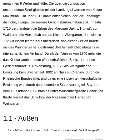
genannten 9 Weiler und Höfe. Die über die Jurisdiction
entstandenen Streitigkeiten mit der Landvogtei wurden von Kaiser
Maximilian I. im Jahr 1512 dahin entschieden, daß die Landvogtei
die hohe, Humpiß die niedere Gerichtsbarkeit haben soll. Im Jahr
1710 verpfändeten die Erben des Marquart Jak. v. Humpiß zu
Waldrams die Herrschaft an das Kloster Weingarten, dem sie sie
1723 in einem festen Kauf überließen. Von dieser Zeit an bildete
sie das Weingartische Klosteramt Brochenzell, blieb übrigens in
ritterschaftlichem Verband. Durch den Vertrag von 1740 gelangte
das Kloster auch zu dem pfandschaftlichen Besitz der hohen
Gerichtsbarkeit, s. Ravensburg, S. 153. Als Weingartische
Besitzung kam Brochenzell 1802 an Nassau-Oranien; durch die
Rheinische Bundesakte, und da es eine inclavirte ritterschaftliche
Besitzung war, durch den besondern Staatsvertrag mit Bayern
vom 13. Oktober 1806 kam es unter Würtembergische Hoheit und
theilte hierauf das Schicksal der Nassauischen Herrschaft
Weingarten,
1.1 · Außen
Leuchttisch: Klick in ein Bild öffnet ihn und zeigt die Bilder groß