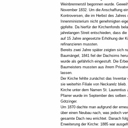
Weinbrennerstil begonnen wurde. Geweiht
November 1832. Um die Anschaffung eine
Kontroversen, die im Herbst des Jahres
Innenministerium nicht genehmigten eig
gipfelte. Da hierfür der Kirchenfonds be
jahrelangen Streit entschieden, dass die
auf 15 Jahre angesetzte Erhöhung der K
refinanzieren mussten.
Bereits zwei Jahre später zeigten sich 
Baumängel, 1841 fiel der Dachsims heru
wurde als gefährlich eingestuft. Die Erb
Baumeisters mussten aus ihrem Privatv
lassen.
Der Kirche fehlte zunächst das Inventar 
sie weiterhin Filiale von Neckarelz blieb
Kirche unter dem Namen St. Laurentius z
Pfarrer wurde im September des selben 
Götzinger.
Um 1870 dachte man aufgrund der erneut
über einen Neubau nach, was jedoch ve
gesamte Dach neu errichtet. Danach fo
Erweiterung der Kirche: 1885 war ausgef