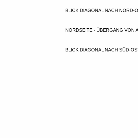
BLICK DIAGONAL NACH NORD-O
NORDSEITE - ÜBERGANG VON 
BLICK DIAGONAL NACH SÜD-OST
SÜDSEITE - ÜBERGANG VON A
FENSTER DER SÜDSEITE - MIT
Klick in ein Bild formatiert auf Bildschirmgröße
Blick zum Chor (Neubau