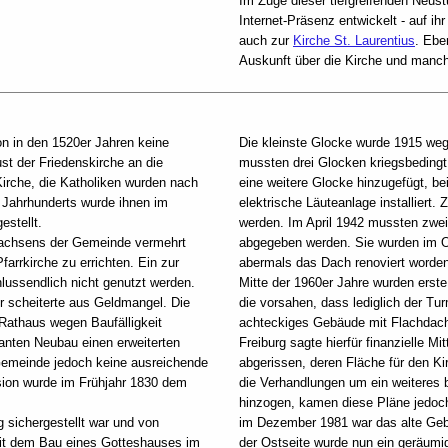
Im Zuge dieser tiefgreifenden Neus
Internet-Präsenz entwickelt - auf ih
auch zur
Kirche St. Laurentius
. Ebe
Auskunft über die Kirche und manch
on in den 1520er Jahren keine
Die kleinste Glocke wurde 1915 we
ust der Friedenskirche an die
mussten drei Glocken kriegsbeding
irche, die Katholiken wurden nach
eine weitere Glocke hinzugefügt, be
 Jahrhunderts wurde ihnen im
elektrische Läuteanlage installiert
stellt.
werden. Im April 1942 mussten zwe
Wachsens der Gemeinde vermehrt
abgegeben werden. Sie wurden im Ok
arrkirche zu errichten. Ein zur
abermals das Dach renoviert worden
hlussendlich nicht genutzt werden.
Mitte der 1960er Jahre wurden erste
er scheiterte aus Geldmangel. Die
die vorsahen, dass lediglich der Tur
 Rathaus wegen Baufälligkeit
achteckiges Gebäude mit Flachdach 
lanten Neubau einen erweiterten
Freiburg sagte hierfür finanzielle M
 Gemeinde jedoch keine ausreichende
abgerissen, deren Fläche für den K
sion wurde im Frühjahr 1830 dem
die Verhandlungen um ein weiteres 
hinzogen, kamen diese Pläne jedoch
 sichergestellt war und von
im Dezember 1981 war das alte Geb
mit dem Bau eines Gotteshauses im
der Ostseite wurde nun ein geräumi