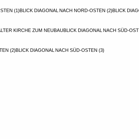
STEN (1)
BLICK DIAGONAL NACH NORD-OSTEN (2)
BLICK DIA
ALTER KIRCHE ZUM NEUBAU
BLICK DIAGONAL NACH SÜD-OSTE
EN (2)
BLICK DIAGONAL NACH SÜD-OSTEN (3)
LTER KIRCHE ZUM NEUBAU
FENSTER DER NORDSEITE - DAV
 HAUPTEINGANG
BLICK NACH WESTEN IN DIE ALTE KIRCHE
ORG
) · Deckengemälde "Apokalypse"