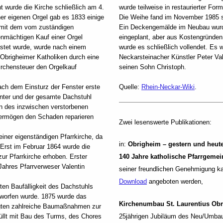
 wurde die Kirche schließlich am 4.
wurde teilweise in restaurierter Fo
r eigenen Orgel gab es 1833 einige
Die Weihe fand im November 1985 st
 mit dem vom zuständigen
Ein Deckengemälde im Neubau wurde
enmächtigen Kauf einer Orgel
eingeplant, aber aus Kostengründen
lastet wurde, wurde nach einem
wurde es schließlich vollendet. Es
 Obrigheimer Katholiken durch eine
Neckarsteinacher Künstler Peter Val
irchensteuer den Orgelkauf
seinen Sohn Christoph.
nach dem Einsturz der Fenster erste
Quelle:
Rhein-Neckar-Wiki
.
nter und der gesamte Dachstuhl
en des inzwischen verstorbenen
ermögen den Schaden reparieren
Zwei lesenswerte Publikationen:
einer eigenständigen Pfarrkirche, da
in:
Obrigheim – gestern und heut
. Erst im Februar 1864 wurde die
ur Pfarrkirche erhoben. Erster
140 Jahre katholische Pfarrgemei
Jahres Pfarrverweser Valentin
seiner freundlichen Genehmigung k
Download
angeboten werden,
en Baufälligkeit des Dachstuhls
rworfen wurde. 1875 wurde das
Kirchenumbau St. Laurentius Ob
lgten zahlreiche Baumaßnahmen zur
üllt mit Bau des Turms, des Chores
25jährigen Jubiläum des Neu/Umbau