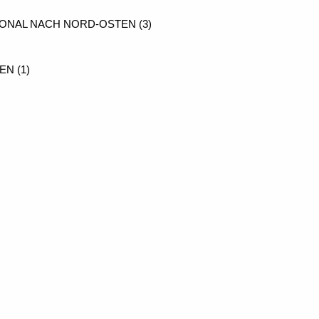
GONAL NACH NORD-OSTEN (3)
N (1)
OR TAUFBECKEN
EL IN DER "ALTEN" KIRCHE