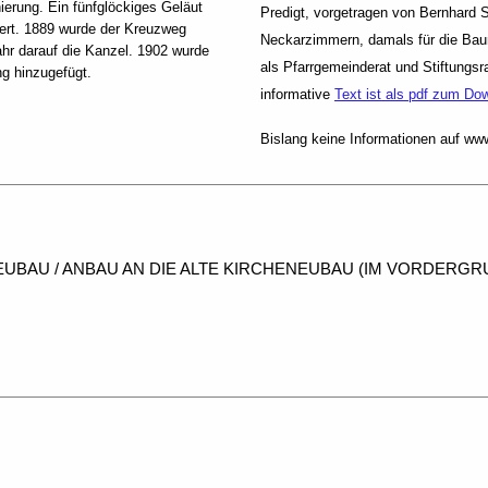
ierung. Ein fünfglöckiges Geläut
Predigt, vorgetragen von Bernhard S
liert. 1889 wurde der Kreuzweg
Neckarzimmern, damals für die Ba
ahr darauf die Kanzel. 1902 wurde
als Pfarrgemeinderat und Stiftungsr
g hinzugefügt.
informative
Text ist als pdf zum D
Bislang keine Informationen auf ww
EUBAU / ANBAU AN DIE ALTE KIRCHE
NEUBAU (IM VORDERGR