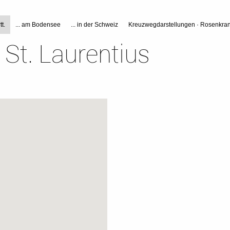
tt.
... am Bodensee
... in der Schweiz
Kreuzwegdarstellungen · Rosenkran
 St. Laurentius