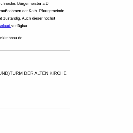
chneider, Bürgermeister a.D.
umaßnahmen der Kath. Pfarrgemeinde
at zuständig. Auch dieser höchst
ownload
verfügbar.
w.kirchbau.de
UND)
TURM DER ALTEN KIRCHE