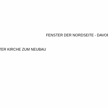
zeigt die Bilder groß
e (Christoph Feuerstein) / je um 90° gedreh