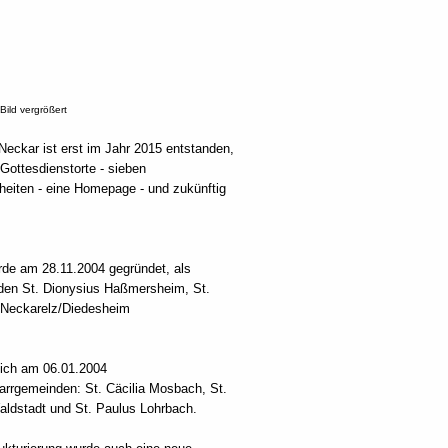
 Bild vergrößert
eckar ist erst im Jahr 2015 entstanden,
Gottesdienstorte - sieben
heiten - eine Homepage - und zukünftig
rde am 28.11.2004 gegründet, als
en St. Dionysius Haßmersheim, St.
a Neckarelz/Diedesheim
sich am 06.01.2004
rgemeinden: St. Cäcilia Mosbach, St.
aldstadt und St. Paulus Lohrbach.