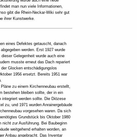
tukturierung wurde auch eine neue
r findet man nun viele Informationen,
nso gibt die Rhein-Neckar-Wiki sehr gut
e ihrer Kunstwerke.
gen eines Defektes getauscht, danach
t abgegeben werden. Erst 1927 wurde
i dieser Gelegenheit wurde auch eine
. Zudem musste erneut das Dach repariert
i der Glocken entschädigungslos
tober 1956 ersetzt. Bereits 1951 war
.
 Pläne zu einem Kirchenneubau erstellt,
m bestehen bleiben sollte, der in ein
integriert werden sollte. Die Diözese
ittel zu, und 1971 wurden Anrainergebäude
irchenneubau vorgesehen waren. Da sich
benötigtes Grundstück bis Oktober 1980
 nicht zur Ausführung. Bei Baubeginn
äude weitgehend erhalten worden, an
ger Anbau angebracht. Das Inventar