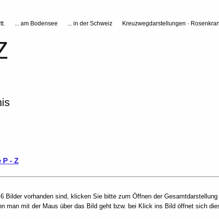
tt.
... am Bodensee
... in der Schweiz
Kreuzwegdarstellungen · Rosenkran
Z
is
 P - Z
6 Bilder vorhanden sind, klicken Sie bitte zum Öffnen der Gesamtdarstellung 
nn man mit der Maus über das Bild geht bzw. bei Klick ins Bild öffnet sich di