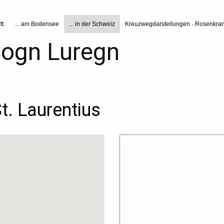
tt.
... am Bodensee
... in der Schweiz
Kreuzwegdarstellungen · Rosenkran
 Sogn Luregn
t. Laurentius