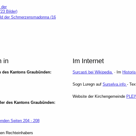
 der
3 Bilder)
Bild der Schmerzensmadonna (16
n in
Im Internet
n des Kantons Graubünden:
Surcasti bei Wikipedia.
· Im
Histori
Sogn Luregn auf
Surselva.info
- Tex
Website der Kirchengemeinde
PLEI
er des Kantons Graubünden:
nden Seiten 204 - 208
gen Rechteinhabers