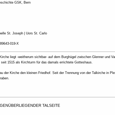
geschichte GSK, Bern
pelle St. Joseph | Uors St. Carlo
-89643-019-X
irche liegt -weitherum sichtbar- auf dem Burghügel zwischen Glenner und Val
t seit 1515 als Kirchturm für das damals errichtete Gotteshaus.
 der Kirche den kleinen Friedhof. Seit der Trennung von der Talkirche in Ple
raben.
EGENÜBERLIEGENDER TALSEITE