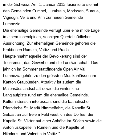
in der Schweiz. Am 1. Januar 2013 fusionierte sie mit
den Gemeinden Cumbel, Lumbrein, Morissen, Suraua,
Vignogn, Vella und Vrin zur neuen Gemeinde
Lumnezia.
Die ehemalige Gemeinde verfügt über eine milde Lage
in einem inneralpinen, sonnigen Quertal südlicher
Ausrichtung. Zur ehemaligen Gemeinde gehören die
Fraktionen Rumein, Vattiz und Prada.
Haupteinnahmequelle der Bevölkerung sind der
Tourismus, das Gewerbe und die Landwirtschaft. Das
jährlich im Sommer stattfindende Open Air Val
Lumnezia gehört zu den grössten Musikanlässen im
Kanton Graubünden. Attraktiv ist zudem die
Maiensässlandschaft sowie die winterliche
Langlaufpiste rund um die ehemalige Gemeinde.
Kulturhistorisch interessant sind die katholische
Pfarrkirche St. Mariä Himmelfahrt, die Kapelle St.
Sebastian auf freiem Feld westlich des Dorfes, die
Kapelle St. Viktor auf einer Anhöhe im Süden sowie die
Antoniuskapelle in Rumein und die Kapelle St.
Nikolaus und Valentin in Vattiz."