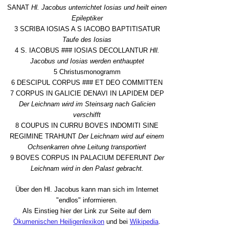
SANAT
Hl. Jacobus unterrichtet Iosias und heilt einen
Epileptiker
3 SCRIBA IOSIAS A S IACOBO BAPTITISATUR
Taufe des Iosias
4 S. IACOBUS ### IOSIAS DECOLLANTUR
Hll.
Jacobus und Iosias werden enthauptet
5 Christusmonogramm
6 DESCIPUL CORPUS ### ET DEO COMMITTEN
7 CORPUS IN GALICIE DENAVI IN LAPIDEM DEP
Der Leichnam wird im Steinsarg nach Galicien
verschifft
8 COUPUS IN CURRU BOVES INDOMITI SINE
REGIMINE TRAHUNT
Der Leichnam wird auf einem
Ochsenkarren ohne Leitung transportiert
9 BOVES CORPUS IN PALACIUM DEFERUNT
Der
Leichnam wird in den Palast gebracht.
Über den Hl. Jacobus kann man sich im Internet
"endlos" informieren.
Als Einstieg hier der Link zur Seite auf dem
Ökumenischen Heiligenlexikon
und bei
Wikipedia
.